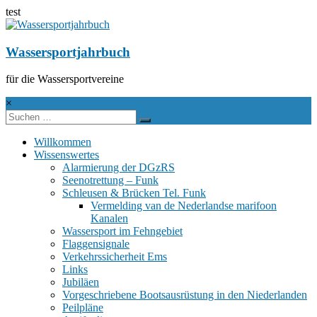
test
Zum
Inhalt
springen
Wassersportjahrbuch
für die Wassersportvereine
×
Willkommen
Wissenswertes
Alarmierung der DGzRS
Seenotrettung – Funk
Schleusen & Brücken Tel. Funk
Vermelding van de Nederlandse marifoon
Kanalen
Wassersport im Fehngebiet
Flaggensignale
Verkehrssicherheit Ems
Links
Jubiläen
Vorgeschriebene Bootsausrüstung in den Niederlanden
Peilpläne