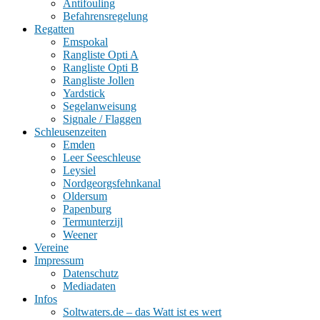
Antifouling
Befahrensregelung
Regatten
Emspokal
Rangliste Opti A
Rangliste Opti B
Rangliste Jollen
Yardstick
Segelanweisung
Signale / Flaggen
Schleusenzeiten
Emden
Leer Seeschleuse
Leysiel
Nordgeorgsfehnkanal
Oldersum
Papenburg
Termunterzijl
Weener
Vereine
Impressum
Datenschutz
Mediadaten
Infos
Soltwaters.de – das Watt ist es wert