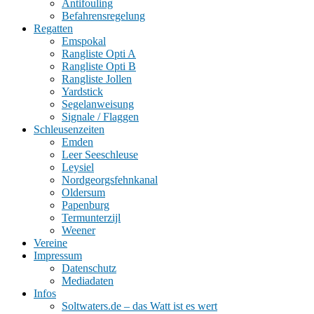
Antifouling
Befahrensregelung
Regatten
Emspokal
Rangliste Opti A
Rangliste Opti B
Rangliste Jollen
Yardstick
Segelanweisung
Signale / Flaggen
Schleusenzeiten
Emden
Leer Seeschleuse
Leysiel
Nordgeorgsfehnkanal
Oldersum
Papenburg
Termunterzijl
Weener
Vereine
Impressum
Datenschutz
Mediadaten
Infos
Soltwaters.de – das Watt ist es wert