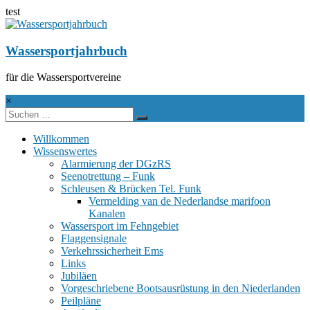
test
Zum
Inhalt
springen
Wassersportjahrbuch
für die Wassersportvereine
×
Willkommen
Wissenswertes
Alarmierung der DGzRS
Seenotrettung – Funk
Schleusen & Brücken Tel. Funk
Vermelding van de Nederlandse marifoon
Kanalen
Wassersport im Fehngebiet
Flaggensignale
Verkehrssicherheit Ems
Links
Jubiläen
Vorgeschriebene Bootsausrüstung in den Niederlanden
Peilpläne