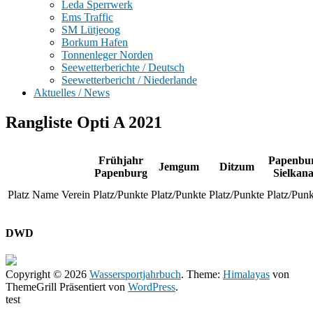
Leda Sperrwerk
Ems Traffic
SM Lütjeoog
Borkum Hafen
Tonnenleger Norden
Seewetterberichte / Deutsch
Seewetterbericht / Niederlande
Aktuelles / News
Rangliste Opti A 2021
Frühjahr
Papenbu
Jemgum
Ditzum
Papenburg
Sielkana
Platz
Name
Verein
Platz/Punkte
Platz/Punkte
Platz/Punkte
Platz/Punk
DWD
Copyright © 2026
Wassersportjahrbuch
. Theme:
Himalayas
von
ThemeGrill Präsentiert von
WordPress
.
test